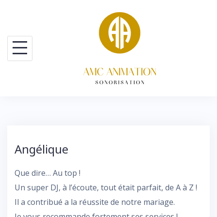
Skip
to
content
Angélique
Que dire… Au top !
Un super DJ, à l’écoute, tout était parfait, de A à Z !
Il a contribué a la réussite de notre mariage.
Je vous recommande fortement ses services !