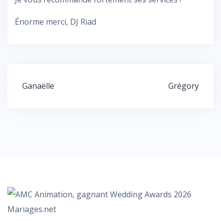
Énorme merci, DJ Riad
Navigation
Ganaëlle
Grégory
de
l’article